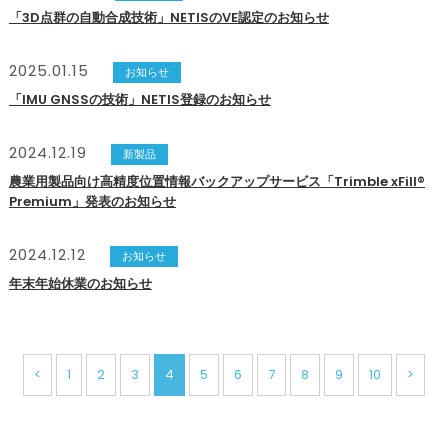
「3D点群の自動合成技術」NETISのVE認定のお知らせ
2025.01.15
お知らせ
「IMU GNSSの技術」NETIS登録のお知らせ
2024.12.19
新製品
農業用製品向け高精度位置情報バックアップサービス「Trimble xFill®
Premium」発表のお知らせ
2024.12.12
お知らせ
年末年始休業のお知らせ
<
1
2
3
4
5
6
7
8
9
10
>