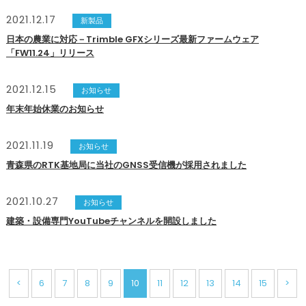
2021.12.17
新製品
日本の農業に対応－Trimble GFXシリーズ最新ファームウェア
「FW11.24」リリース
2021.12.15
お知らせ
年末年始休業のお知らせ
2021.11.19
お知らせ
青森県のRTK基地局に当社のGNSS受信機が採用されました
2021.10.27
お知らせ
建築・設備専門YouTubeチャンネルを開設しました
<
6
7
8
9
10
11
12
13
14
15
>