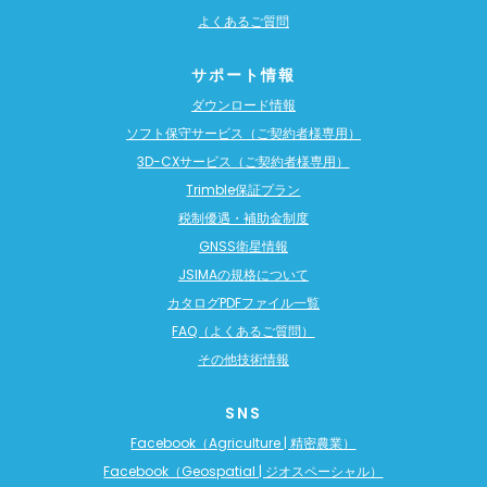
よくあるご質問
サポート情報
ダウンロード情報
ソフト保守サービス（ご契約者様専用）
3D-CXサービス（ご契約者様専用）
Trimble保証プラン
税制優遇・補助金制度
GNSS衛星情報
JSIMAの規格について
カタログPDFファイル一覧
FAQ（よくあるご質問）
その他技術情報
SNS
Facebook（Agriculture | 精密農業）
Facebook（Geospatial | ジオスペーシャル）