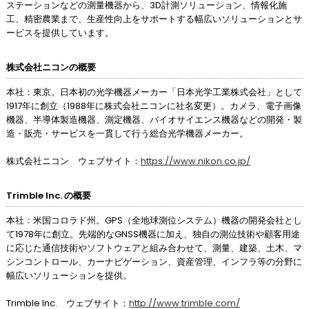
ステーションなどの測量機器から、3D計測ソリューション、情報化施
工、精密農業まで、生産性向上をサポートする幅広いソリューションとサ
ービスを提供しています。
株式会社ニコンの概要
本社：東京。日本初の光学機器メーカー「日本光学工業株式会社」として
1917年に創立（1988年に株式会社ニコンに社名変更）。カメラ、電子画像
機器、半導体製造機器、測定機器、バイオサイエンス機器などの開発・製
造・販売・サービスを一貫して行う総合光学機器メーカー。
株式会社ニコン ウェブサイト：
https://www.nikon.co.jp/
Trimble Inc. の概要
本社：米国コロラド州。GPS（全地球測位システム）機器の開発会社とし
て1978年に創立。先端的なGNSS機器に加え、独自の測位技術や顧客用途
に応じた通信技術やソフトウェアと組み合わせて、測量、建築、土木、マ
シンコントロール、カーナビゲーション、資産管理、インフラ等の分野に
幅広いソリューションを提供。
Trimble Inc. ウェブサイト：
http://www.trimble.com/