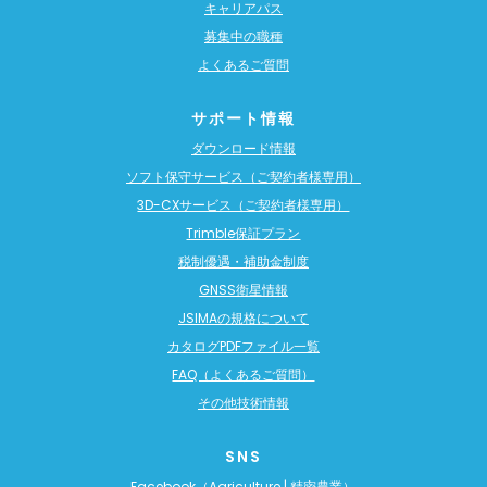
キャリアパス
募集中の職種
よくあるご質問
サポート情報
ダウンロード情報
ソフト保守サービス（ご契約者様専用）
3D-CXサービス（ご契約者様専用）
Trimble保証プラン
税制優遇・補助金制度
GNSS衛星情報
JSIMAの規格について
カタログPDFファイル一覧
FAQ（よくあるご質問）
その他技術情報
SNS
Facebook（Agriculture | 精密農業）