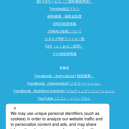
3D-CXサービス（ご契約者様専用）
Trimble保証プラン
税制優遇・補助金制度
GNSS衛星情報
JSIMAの規格について
カタログPDFファイル一覧
FAQ（よくあるご質問）
その他技術情報
SNS
Facebook（Agriculture | 精密農業）
Facebook（Geospatial | ジオスペーシャル）
Facebook（Building Solution | ビルディングソリューション）
YouTube（ニコン・トリンブル）
YouTube（精密農業）
YouTube（ビルディングソリューション）
LINE公式アカウント（精密農業）