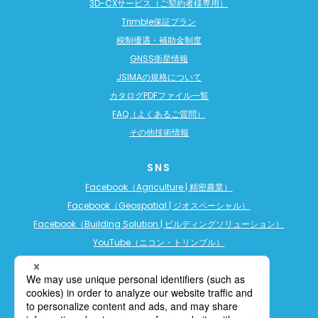
3D-CXサービス（ご契約者様専用）
Trimble保証プラン
税制優遇・補助金制度
GNSS衛星情報
JSIMAの規格について
カタログPDFファイル一覧
FAQ（よくあるご質問）
その他技術情報
SNS
Facebook（Agriculture | 精密農業）
Facebook（Geospatial | ジオスペーシャル）
Facebook（Building Solution | ビルディングソリューション）
YouTube（ニコン・トリンブル）
YouTube（精密農業）
YouTube（ビルディングソリューション）
LINE公式アカウント（精密農業）