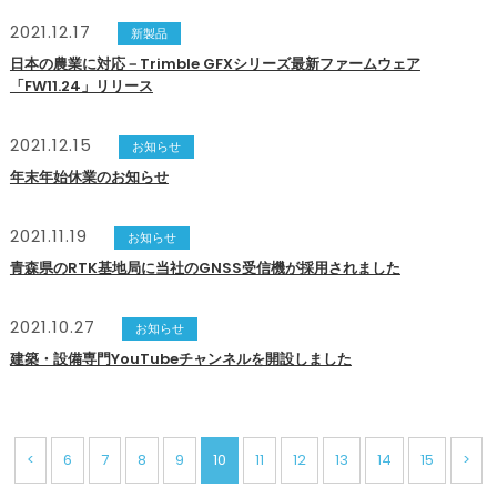
2021.12.17
新製品
日本の農業に対応－Trimble GFXシリーズ最新ファームウェア
「FW11.24」リリース
2021.12.15
お知らせ
年末年始休業のお知らせ
2021.11.19
お知らせ
青森県のRTK基地局に当社のGNSS受信機が採用されました
2021.10.27
お知らせ
建築・設備専門YouTubeチャンネルを開設しました
<
6
7
8
9
10
11
12
13
14
15
>