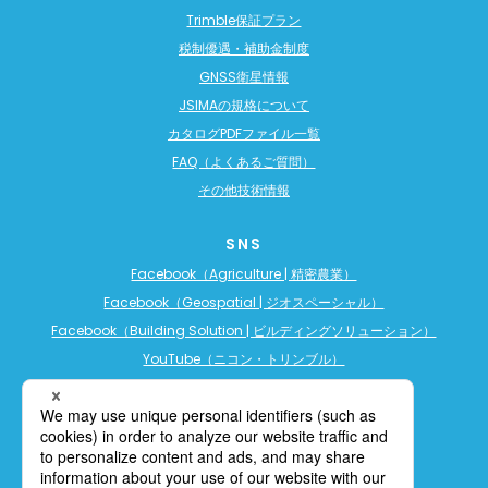
Trimble保証プラン
税制優遇・補助金制度
GNSS衛星情報
JSIMAの規格について
カタログPDFファイル一覧
FAQ（よくあるご質問）
その他技術情報
SNS
Facebook（Agriculture | 精密農業）
Facebook（Geospatial | ジオスペーシャル）
Facebook（Building Solution | ビルディングソリューション）
YouTube（ニコン・トリンブル）
YouTube（精密農業）
YouTube（ビルディングソリューション）
LINE公式アカウント（精密農業）