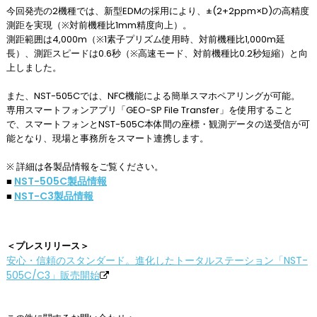
今回発売の2機種では、新型EDMの採用により、±(2+2ppm×D)の高精度
測距を実現（※対前機種比1mm精度向上）。
測距範囲は4,000m（※1素子プリズム使用時、対前機種比1,000m延
長）、測距スピードは0.6秒（※高速モード、対前機種比0.2秒短縮）と向
上しました。
また、NST-505Cでは、NFC機能による簡単スマホペアリングが可能。
専用スマートフォンアプリ「GEO-SP File Transfer」を使用すること
で、スマートフォンとNST-505C本体間の座標・観測データの送受信が可
能となり、現場と事務所をスマート連携します。
※ 詳細は各製品情報をご覧ください。
NST-505C製品情報
■
NST-C3製品情報
■
＜プレスリリース＞
安心・信頼のスタンダード。進化したトータルステーション「NST-
505C/C3」販売開始