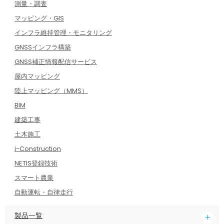
測量・調査
マッピング・GIS
インフラ維持管理・モニタリング
GNSSインフラ構築
GNSS補正情報配信サービス
屋内マッピング
陸上マッピング（MMS）
BIM
建築工事
土木施工
i-Construction
NETIS登録技術
スマート農業
自動運転・自律走行
製品一覧