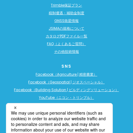
Trimble保証プラン
税制優遇・補助金制度
GNSS衛星情報
JSIMAの規格について
カタログPDFファイル一覧
FAQ（よくあるご質問）
その他技術情報
SNS
Facebook（Agriculture | 精密農業）
Facebook（Geospatial | ジオスペーシャル）
Facebook（Building Solution | ビルディングソリューション）
YouTube（ニコン・トリンブル）
YouTube（精密農業）
YouTube（ビルディングソリューション）
LINE公式アカウント（精密農業）