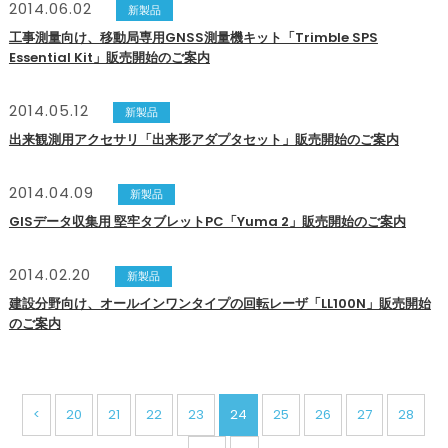
2014.06.02
新製品
工事測量向け、移動局専用GNSS測量機キット「Trimble SPS
Essential Kit」販売開始のご案内
2014.05.12
新製品
出来観測用アクセサリ「出来形アダプタセット」販売開始のご案内
2014.04.09
新製品
GISデータ収集用 堅牢タブレットPC「Yuma 2」販売開始のご案内
2014.02.20
新製品
建設分野向け、オールインワンタイプの回転レーザ「LL100N」販売開始
のご案内
<
20
21
22
23
24
25
26
27
28