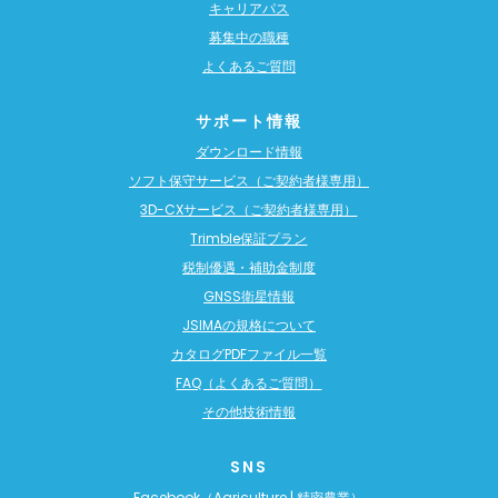
キャリアパス
募集中の職種
よくあるご質問
サポート情報
ダウンロード情報
ソフト保守サービス（ご契約者様専用）
3D-CXサービス（ご契約者様専用）
Trimble保証プラン
税制優遇・補助金制度
GNSS衛星情報
JSIMAの規格について
カタログPDFファイル一覧
FAQ（よくあるご質問）
その他技術情報
SNS
Facebook（Agriculture | 精密農業）