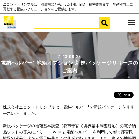
ニコン・トリンブルは、測量機器から、3D計測、BIM、精密農業まで、生産性向上に
貢献する幅広いソリューションをご提供します。
2013.08.29
+
電納ヘルパー
地籍オプション 新規パッケージリリースの
ご案内
+
株式会社ニコン・トリンブルは、電納ヘルパー
で新規パッケージをリリ
ースいたしました。
新規パッケージの地籍基本調査（都市部官民境界基本調査対応）の電子納
+
品ソフトの導入により、TOWISEと電納ヘルパー
を利用して都市部官民
境界の成果作成から電子納品までの作業が行えます。また、従来の地籍調