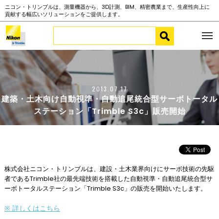
ニコン・トリンブルは、測量機器から、3D計測、BIM、精密農業まで、生産性向上に
貢献する幅広いソリューションをご提供します。
2013.07.17
建築・土木向け自動視準・自動追尾統合型サーボトータル
ステーション「Trimble S3c」販売開始
株式会社ニコン・トリンブルは、建設・土木業界向けにサーボ技術の先駆
者であるTrimble社の最先端技術を搭載した自動視準・自動追尾統合型サ
ーボトータルステーション「Trimble S3c」の販売を開始いたします。
※ 詳しくはこちら