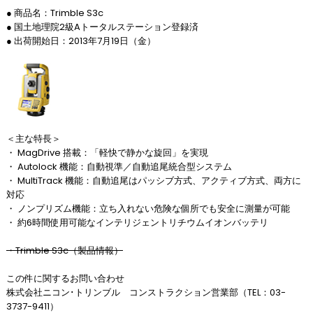
● 商品名：Trimble S3c
● 国土地理院2級Aトータルステーション登録済
● 出荷開始日：2013年7月19日（金）
＜主な特長＞
・ MagDrive 搭載：「軽快で静かな旋回」を実現
・ Autolock 機能：自動視準／自動追尾統合型システム
・ MultiTrack 機能：自動追尾はパッシブ方式、アクティブ方式、両方に
対応
・ ノンプリズム機能：立ち入れない危険な個所でも安全に測量が可能
・ 約6時間使用可能なインテリジェントリチウムイオンバッテリ
・Trimble S3c（製品情報）
この件に関するお問い合わせ
株式会社ニコン･トリンブル コンストラクション営業部（TEL：03-
3737-9411）