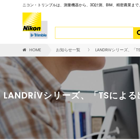
ニコン・トリンブルは、測量機器から、3D計測、BIM、精密農業ま
HOME
お知らせ一覧
LANDRiVシリーズ、
LANDRiVシリーズ、「TSによ