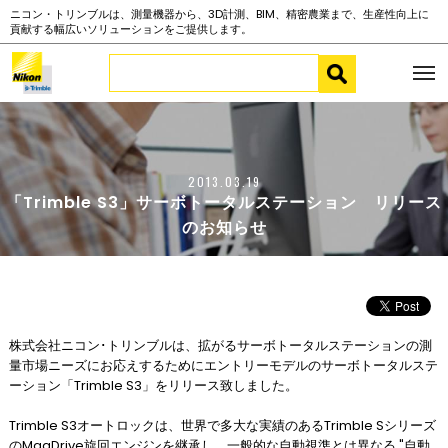
ニコン・トリンブルは、測量機器から、3D計測、BIM、精密農業まで、生産性向上に
貢献する幅広いソリューションをご提供します。
2013.03.19
「Trimble S3」サーボトータルステーション リリース
のお知らせ
株式会社ニコン･トリンブルは、拡がるサーボトータルステーションの測
量市場ニーズにお応えするためにエントリーモデルのサーボトータルステ
ーション「Trimble S3」をリリース致しました。
Trimble S3オートロックは、世界で多大な実績のあるTrimble Sシリーズ
のMagDrive旋回エンジンを継承し、一般的な自動視準とは異なる "自動