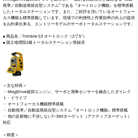
視準／自動追尾統合型システム" である『オートロック機能』を標準搭載
したトータルステーションです。また、ご好評を頂いているオートフォー
カス機能も標準搭載しています。現場での利便性と作業効率の向上の提供
をお約束出来る、エントリーモデルのサーボトータルステーションです。
● 商品名：Trimble S3 オートロック（2″/ 5″）
● 国土地理院2級トータルステーション登録済
＜主な特長＞
・ MagDrive旋回エンジン、サーボと測角センサーを融合したダイレク
ト・ドライブ
・ オートフォーカス機能標準搭載
・ 自動視準／自動追尾統合型システム『オートロック機能』標準搭載
・ 他の反射物に干渉しないT-360ターゲット（アクティブターゲット）
対応
＜精度＞