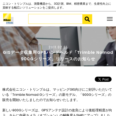
ニコン・トリンブルは、測量機器から、3D計測、BIM、精密農業まで、生産性向上に
貢献する幅広いソリューションをご提供します。
2011.02.01
GISデータ収集用GPSハンドヘルド「Trimble Nomad
900Gシリーズ」リリースのお知らせ
株式会社ニコン・トリンブルは、マッピングGIS向けにご好評いただいて
いる「Trimble Nomad Gシリーズ」の新モデル、「900Gシリーズ」の
販売を開始いたしましたのでお知らせいたします。
新しい900Gシリーズは、GPSアンテナ設計の改良により後処理精度が向
上、さらに内蔵カメラ（オプション）の解像度も5MPにアップしました。