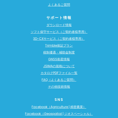
よくあるご質問
サポート情報
ダウンロード情報
ソフト保守サービス（ご契約者様専用）
3D-CXサービス（ご契約者様専用）
Trimble保証プラン
税制優遇・補助金制度
GNSS衛星情報
JSIMAの規格について
カタログPDFファイル一覧
FAQ（よくあるご質問）
その他技術情報
SNS
Facebook（Agriculture | 精密農業）
Facebook（Geospatial | ジオスペーシャル）