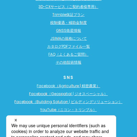
3D-CXサービス（ご契約者様専用）
Trimble保証プラン
税制優遇・補助金制度
GNSS衛星情報
JSIMAの規格について
カタログPDFファイル一覧
FAQ（よくあるご質問）
その他技術情報
SNS
Facebook（Agriculture | 精密農業）
Facebook（Geospatial | ジオスペーシャル）
Facebook（Building Solution | ビルディングソリューション）
YouTube（ニコン・トリンブル）
YouTube（精密農業）
YouTube（ビルディングソリューション）
LINE公式アカウント（精密農業）