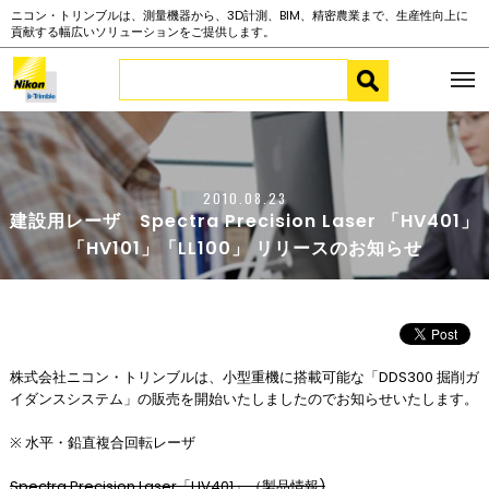
ニコン・トリンブルは、測量機器から、3D計測、BIM、精密農業まで、生産性向上に
貢献する幅広いソリューションをご提供します。
2010.08.23
建設用レーザ Spectra Precision Laser 「HV401」
「HV101」「LL100」 リリースのお知らせ
株式会社ニコン・トリンブルは、小型重機に搭載可能な「DDS300 掘削ガ
イダンスシステム」の販売を開始いたしましたのでお知らせいたします。
※ 水平・鉛直複合回転レーザ
Spectra Precision Laser「HV401」（製品情報)