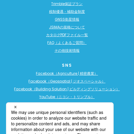
Trimble保証プラン
税制優遇・補助金制度
GNSS衛星情報
JSIMAの規格について
カタログPDFファイル一覧
FAQ（よくあるご質問）
その他技術情報
SNS
Facebook（Agriculture | 精密農業）
Facebook（Geospatial | ジオスペーシャル）
Facebook（Building Solution | ビルディングソリューション）
YouTube（ニコン・トリンブル）
YouTube（精密農業）
YouTube（ビルディングソリューション）
LINE公式アカウント（精密農業）