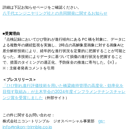
詳細は下記お知らせページをご確認ください。
八千代エンジニヤリング社との共同開発に関するお知らせ
■受賞理由
『点検記録においてひび割れが進行傾向にある PC 橋を対象に、データに
よる複数年の継続監視を実施し、2時点の高解像度画像に対する画像AIと
差分解析技術により、経年的な進行状況を定量的に把握することが可能と
なった。本技術によりデータに基づいて損傷の進行状況を把握すること
で、措置のタイミングの適正化、予防保全の推進に寄与した。(※) 』
※：主催者発表コメントを引用
＜プレスリリース＞
「ひび割れ進行評価技術を用いた橋梁維持管理の高度化・効率化を
目指す取組み」が土木学会の2024年度インフラメンテナンスチャレ
ンジ賞を受賞しました
（外部サイト）
この件に関するお問い合わせ：
gs-
株式会社ニコン･トリンブル ジオスペーシャル事業部
info@nikon-trimble.co.jp