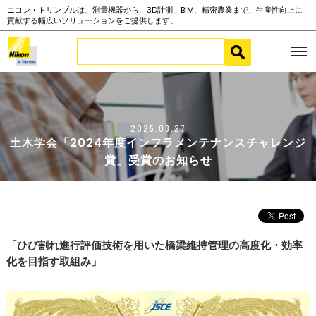
ニコン・トリンブルは、測量機器から、3D計測、BIM、精密農業まで、生産性向上に
貢献する幅広いソリューションをご提供します。
2025.03.27
土木学会「2024年度インフラメンテナンスチャレンジ
賞」受賞のお知らせ
「ひび割れ進⾏評価技術を⽤いた橋梁維持管理の⾼度化・効率
化を⽬指す取組み」