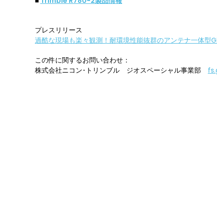
■
Trimble R780-2製品情報
プレスリリース
過酷な現場も楽々観測！耐環境性能抜群のアンテナ一体型GNSS受
この件に関するお問い合わせ：
株式会社ニコン･トリンブル ジオスペーシャル事業部
fs