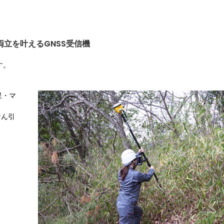
立を叶えるGNSS受信機
す。
星・マ
けん引