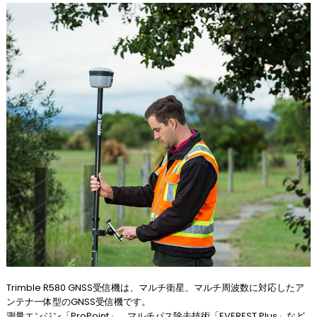
Trimble R580 GNSS受信機は、マルチ衛星、マルチ周波数に対応したア
ンテナ一体型のGNSS受信機です。
測量エンジン「ProPoint」、マルチパス除去技術「EVEREST Plus」など