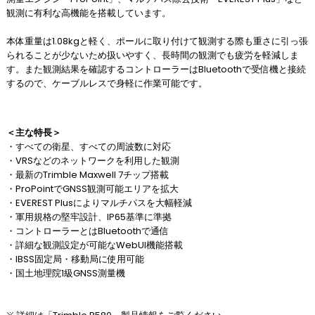
観測に有利な高機能を搭載しています。
本体重量は1.08kgと軽く、ポールに取り付けて観測する際も重さに引っ張
られることが少ないため扱いやすく、長時間の観測でも疲労を軽減しま
す。また観測結果を確認するコントローラーはBluetoothで受信機と接続
するので、ケーブルレスで身軽に作業可能です。
＜主な特長＞
・すべての衛星、すべての周波数に対応
・VRSなどのネットワークを利用した観測
・最新のTrimble Maxwell 7チップ搭載
・ProPointでGNSS観測可能エリアを拡大
・EVEREST Plusによりマルチパスを大幅軽減
・軍用規格の堅牢設計、IP65基準に準拠
・コントローラーとはBluetoothで通信
・詳細な観測設定が可能なWebUI機能搭載
・IBSS固定局・移動局に使用可能
・国土地理院1級GNSS測量機