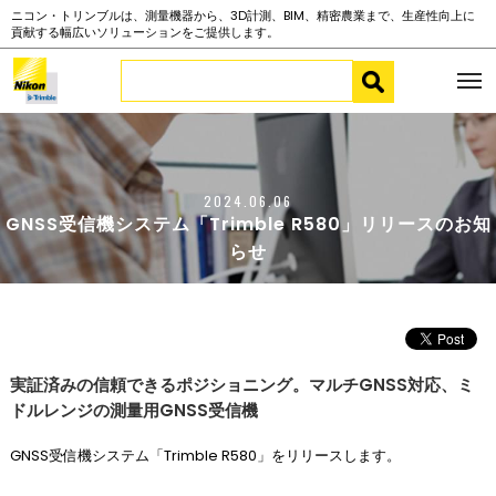
ニコン・トリンブルは、測量機器から、3D計測、BIM、精密農業まで、生産性向上に
貢献する幅広いソリューションをご提供します。
2024.06.06
GNSS受信機システム「Trimble R580」リリースのお知
らせ
実証済みの信頼できるポジショニング。マルチGNSS対応、ミ
ドルレンジの測量用GNSS受信機
GNSS受信機システム「Trimble R580」をリリースします。