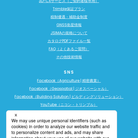
3D-CXサービス（ご契約者様専用）
Trimble保証プラン
税制優遇・補助金制度
GNSS衛星情報
JSIMAの規格について
カタログPDFファイル一覧
FAQ（よくあるご質問）
その他技術情報
SNS
Facebook（Agriculture | 精密農業）
Facebook（Geospatial | ジオスペーシャル）
Facebook（Building Solution | ビルディングソリューション）
YouTube（ニコン・トリンブル）
YouTube（精密農業）
YouTube（ビルディングソリューション）
LINE公式アカウント（精密農業）