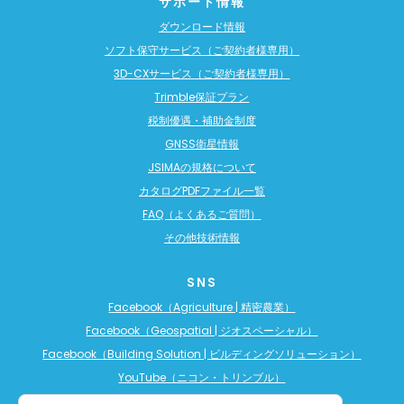
サポート情報
ダウンロード情報
ソフト保守サービス（ご契約者様専用）
3D-CXサービス（ご契約者様専用）
Trimble保証プラン
税制優遇・補助金制度
GNSS衛星情報
JSIMAの規格について
カタログPDFファイル一覧
FAQ（よくあるご質問）
その他技術情報
SNS
Facebook（Agriculture | 精密農業）
Facebook（Geospatial | ジオスペーシャル）
Facebook（Building Solution | ビルディングソリューション）
YouTube（ニコン・トリンブル）
YouTube（精密農業）