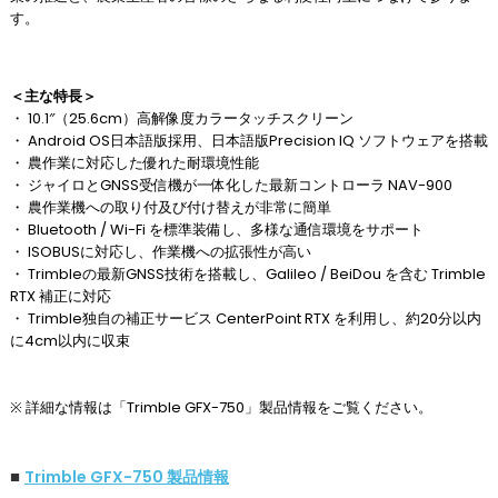
す。
＜主な特長＞
・ 10.1″（25.6cm）高解像度カラータッチスクリーン
・ Android OS日本語版採用、日本語版Precision IQ ソフトウェアを搭載
・ 農作業に対応した優れた耐環境性能
・ ジャイロとGNSS受信機が一体化した最新コントローラ NAV-900
・ 農作業機への取り付及び付け替えが非常に簡単
・ Bluetooth / Wi-Fi を標準装備し、多様な通信環境をサポート
・ ISOBUSに対応し、作業機への拡張性が高い
・ Trimbleの最新GNSS技術を搭載し、Galileo / BeiDou を含む Trimble
RTX 補正に対応
・ Trimble独自の補正サービス CenterPoint RTX を利用し、約20分以内
に4cm以内に収束
※ 詳細な情報は「Trimble GFX-750」製品情報をご覧ください。
■
Trimble GFX-750 製品情報