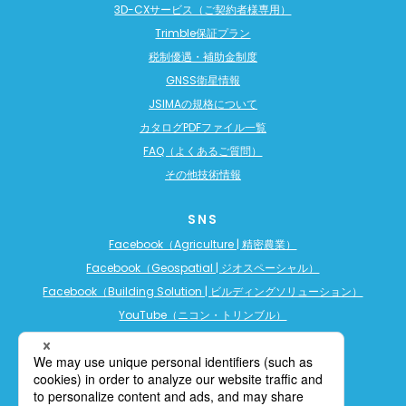
3D-CXサービス（ご契約者様専用）
Trimble保証プラン
税制優遇・補助金制度
GNSS衛星情報
JSIMAの規格について
カタログPDFファイル一覧
FAQ（よくあるご質問）
その他技術情報
SNS
Facebook（Agriculture | 精密農業）
Facebook（Geospatial | ジオスペーシャル）
Facebook（Building Solution | ビルディングソリューション）
YouTube（ニコン・トリンブル）
YouTube（精密農業）
YouTube（ビルディングソリューション）
LINE公式アカウント（精密農業）