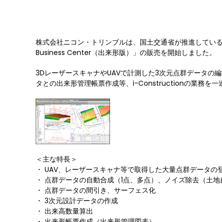
株式会社ニコン・トリンブルは、国土交通省が推進しているi-Co
Business Center（出来形版）」の販売を開始しました。
3DレーザースキャナやUAVで計測した3次元点群データの
タとの出来形管理帳票作成等、i-Constructionの業務
＜主な特長＞
・ UAV、レーザースキャナ等で取得した大量点群データの
・ 点群データの自動合成（1点、多点）、ノイズ除去（土地
・ 点群データの間引き、サーフェス化
・ 3次元設計データの作成
・ 出来高数量算出
・ 出来形帳票作成（出来形管理図表）