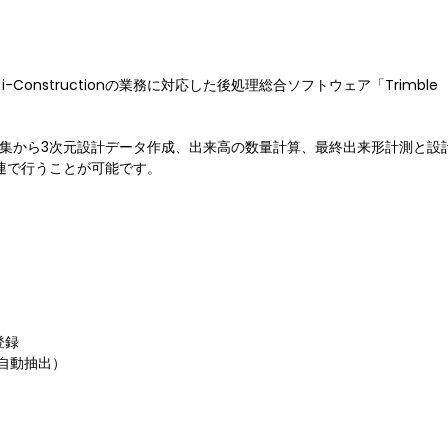
nstructionの業務に対応した後処理総合ソフトウェア「Trimble
編集から3次元設計データ作成、出来高の数量計算、最終出来形計測と設
を一連で行うことが可能です。
登録
自動抽出）