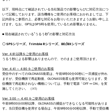
以下、現時点にて確認されている当社製品での影響ならびに対応方法につ
いて記載しております。該当機種をご使用のお客様におかれましては、下
記内容をご参照の上、必要な対応をお取りいただきますようお願い申し上
げます。なお、GPSはGPS時を使用しているため影響ありません。
■ 現在確認されている"うるう秒"の影響と対応方法
〇 SPSシリーズ、Trimble Rシリーズ、BD/BXシリーズ
Ver. 4.81 以降をご使用のお客様
うるう秒による影響はありませんので、そのままご使用頂けます。
Ver. 4.41 ～ 4.80 をご使用のお客様
受信中のすべてのGLONASS衛星は、午前9時00分00秒に一旦捕捉が外れ
ますが、受信機側で再起動後、GLONASS衛星も使用可能となります。受
信機側で再起動されない機種については、手動で電源「OFF ⇒ ON」を実
施してください。 （※1）
Ver. 3.00 ～ 4.40 をご使用のお客様
午前9時00分00秒以降、GLONASSの捕捉ができなくなる可能性がありま
す。当日受信機を使用する場合は、午前9時00分00秒以降、手動で受信機