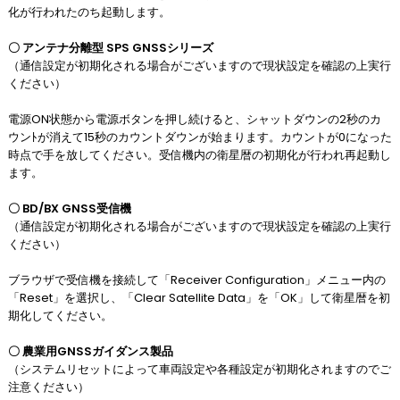
化が行われたのち起動します。
〇 アンテナ分離型 SPS GNSSシリーズ
（通信設定が初期化される場合がございますので現状設定を確認の上実行
ください）
電源ON状態から電源ボタンを押し続けると、シャットダウンの2秒のカ
ウンﾄが消えて15秒のカウントダウンが始まります。カウントが0になった
時点で手を放してください。受信機内の衛星暦の初期化が行われ再起動し
ます。
〇 BD/BX GNSS受信機
（通信設定が初期化される場合がございますので現状設定を確認の上実行
ください）
ブラウザで受信機を接続して「Receiver Configuration」メニュー内の
「Reset」を選択し、「Clear Satellite Data」を「OK」して衛星暦を初
期化してください。
〇 農業用GNSSガイダンス製品
（システムリセットによって車両設定や各種設定が初期化されますのでご
注意ください）