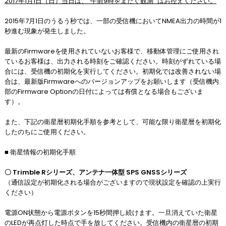
2017年1月1日（日）当日は、"午前9時をまたぐ観測" はお控えください。
2015年7月1日のうるう秒では、一部の受信機においてNMEA出力の時間が1
秒進む現象が発生しました。
最新のFirmwareを使用されていないお客様で、移動体管理にご使用され
ているお客様は、出力される時刻をご確認ください。時刻がずれている場
合には、受信機の初期化を実行してください。初期化では改善されない場
合は、最新版Firmwareへのバージョンアップをお願いします（受信機内
部のFirmware Optionの日付によっては有償となる場合もございま
す）。
また、下記の衛星暦初期化手順を参考として、可能な限り衛星暦を初期化
したのちにご使用ください。
■ 衛星情報の初期化手順
〇 Trimble Rシリーズ、アンテナ一体型 SPS GNSSシリーズ
（通信設定が初期化される場合がございますので現状設定を確認の上実行
ください）
電源ON状態から電源ボタンを15秒間押し続けます。一旦消えていた衛星
のLEDが再点灯した時点で手を放してください。受信機内の衛星暦の初期