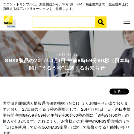
ニコン・トリンブルは、測量機器から、3D計測、BIM、精密農業まで、生産性向上に
貢献する幅広いソリューションをご提供します。
2016.12.15
GNSS製品の2017年1月1日 午前8時59分60秒（日本時
間）"うるう秒"に関するお知らせ
国立研究開発法人情報通信研究機構（NICT）よりお知らせが出ておりま
すとおり、27回目のうるう秒の調整として、2017年1月1日（日）の日本標
準時間 午前8時59分59秒と午前9時00分00秒の間に「8時59分60秒」の
挿入が行われます。これにより、お客様がご利用中のGNSS受信機のうち
「
UTCを使用しているGLONASS衛星
」に対して影響がでる可能性があり
ます。