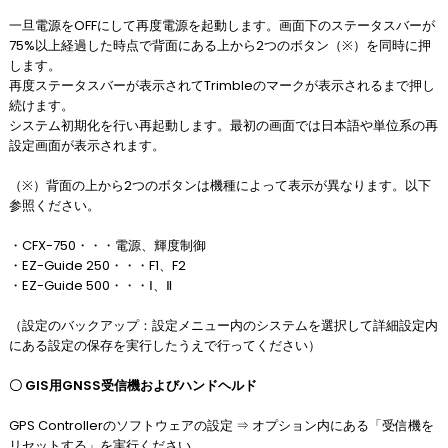
一旦電源をOFFにして再度電源を起動します。画面下のステータスバーが
75%以上経過した時点で背面にある上から2つのボタン（※）を同時に押
します。
再度ステータスバーが表示されてTrimbleのマークが表示されるまで押し
続けます。
システム初期化を行い再起動します。最初の画面では日本語や単位系の再
設定画面が表示されます。
（※）背面の上から2つのボタンは機種によって表示が異なります。以下
参照ください。
・CFX-750・・・電源、輝度制御
・EZ-Guide 250・・・F1、F2
・EZ-Guide 500・・・Ⅰ、Ⅱ
（設定のバックアップ：設定メニュー内のシステムを選択して詳細設定内
にある設定の保存を実行したうえで行ってください）
〇 GIS用GNSS受信機およびハンドヘルド
GPS Controllerのソフトウェアの設定 ⇒ オプション内にある「受信機を
リセットする」を実行ください。