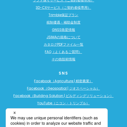
ソフト保守サービス（ご契約者様専用）
3D-CXサービス（ご契約者様専用）
Trimble保証プラン
税制優遇・補助金制度
GNSS衛星情報
JSIMAの規格について
カタログPDFファイル一覧
FAQ（よくあるご質問）
その他技術情報
SNS
Facebook（Agriculture | 精密農業）
Facebook（Geospatial | ジオスペーシャル）
Facebook（Building Solution | ビルディングソリューション）
YouTube（ニコン・トリンブル）
YouTube（精密農業）
YouTube（ビルディングソリューション）
LINE公式アカウント（精密農業）