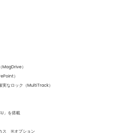
gDrive）
oint）
ロック（MultiTrack）
TCU」を搭載
カス ※オプション