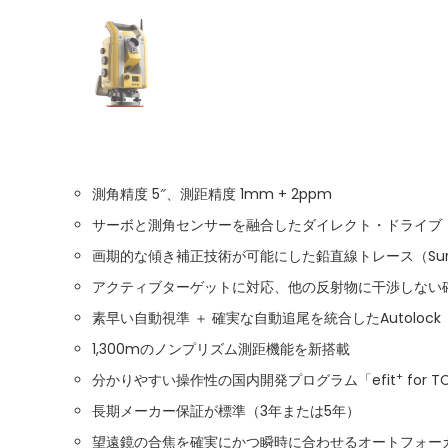
測角精度 5″、測距精度 1mm + 2ppm
サーボと測角センサーを融合したダイレクト・ドライブ（Ma
画期的な傾き補正技術が可能にした鉛直線トレース（SureP
アクティブターゲットに対応、他の反射物に干渉しない確実な
素早い自動視準 ＋ 確実な自動追尾を統合したAutolock
1,300mのノンプリズム測距機能を新搭載
+
分かりやすい操作性の国内開発プログラム「efit
for 
長期メーカー保証が標準（3年または5年）
望遠鏡の合焦を確実にかつ瞬時に合わせるオートフォー