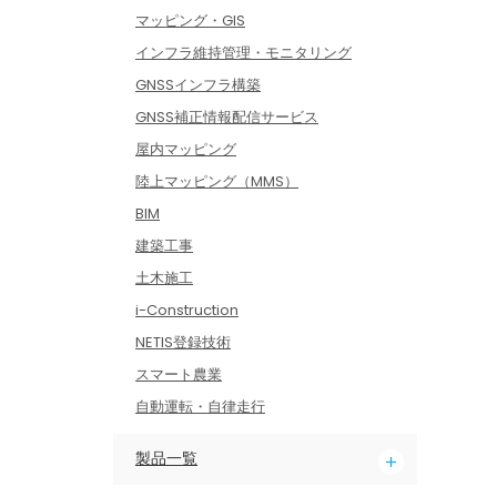
マッピング・GIS
インフラ維持管理・モニタリング
GNSSインフラ構築
GNSS補正情報配信サービス
屋内マッピング
陸上マッピング（MMS）
BIM
建築工事
土木施工
i-Construction
NETIS登録技術
スマート農業
自動運転・自律走行
製品一覧