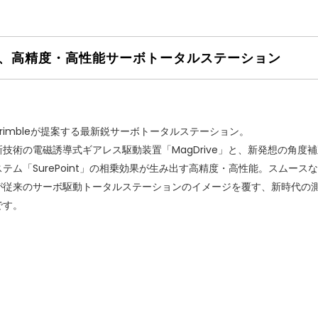
、高精度・高性能サーボトータルステーション
Trimbleが提案する最新鋭サーボトータルステーション。
新技術の電磁誘導式ギアレス駆動装置「MagDrive」と、新発想の角度
ステム「SurePoint」の相乗効果が生み出す高精度・高性能。スムース
が従来のサーボ駆動トータルステーションのイメージを覆す、新時代の
です。