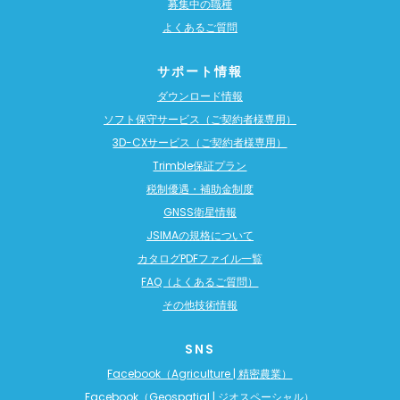
募集中の職種
よくあるご質問
サポート情報
ダウンロード情報
ソフト保守サービス（ご契約者様専用）
3D-CXサービス（ご契約者様専用）
Trimble保証プラン
税制優遇・補助金制度
GNSS衛星情報
JSIMAの規格について
カタログPDFファイル一覧
FAQ（よくあるご質問）
その他技術情報
SNS
Facebook（Agriculture | 精密農業）
Facebook（Geospatial | ジオスペーシャル）