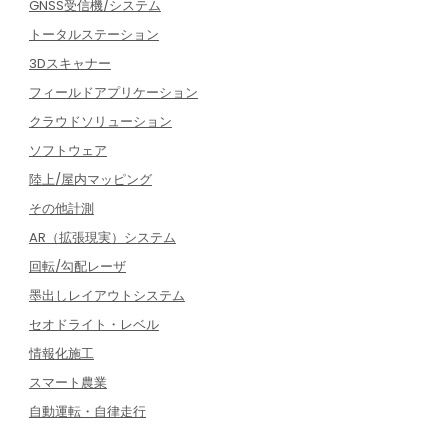
GNSS受信機/システム
トータルステーション
3Dスキャナー
フィールドアプリケーション
クラウドソリューション
ソフトウェア
陸上/屋内マッピング
その他計測
AR（拡張現実）システム
回転/勾配レーザ
墨出しレイアウトシステム
セオドライト・レベル
情報化施工
スマート農業
自動運転・自律走行