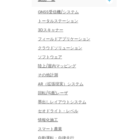
GNSS受信機/システム
トータルステーション
3Dスキャナー
フィールドアプリケーション
クラウドソリューション
ソフトウェア
陸上/屋内マッピング
その他計測
AR（拡張現実）システム
回転/勾配レーザ
墨出しレイアウトシステム
セオドライト・レベル
情報化施工
スマート農業
自動運転・自律走行