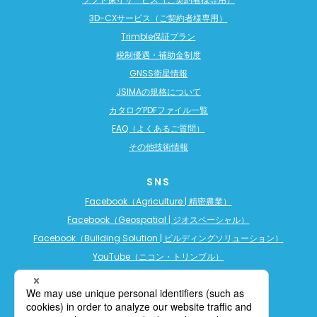
3D-CXサービス（ご契約者様専用）
Trimble保証プラン
税制優遇・補助金制度
GNSS衛星情報
JSIMAの規格について
カタログPDFファイル一覧
FAQ（よくあるご質問）
その他技術情報
SNS
Facebook（Agriculture | 精密農業）
Facebook（Geospatial | ジオスペーシャル）
Facebook（Building Solution | ビルディングソリューション）
YouTube（ニコン・トリンブル）
YouTube（精密農業）
YouTube（ビルディングソリューション）
LINE公式アカウント（精密農業）