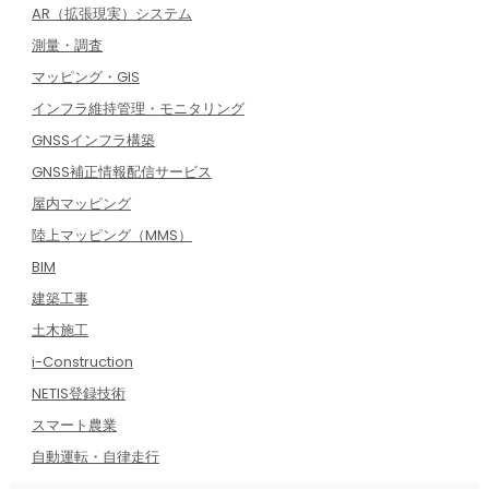
AR（拡張現実）システム
測量・調査
マッピング・GIS
インフラ維持管理・モニタリング
GNSSインフラ構築
GNSS補正情報配信サービス
屋内マッピング
陸上マッピング（MMS）
BIM
建築工事
土木施工
i-Construction
NETIS登録技術
スマート農業
自動運転・自律走行