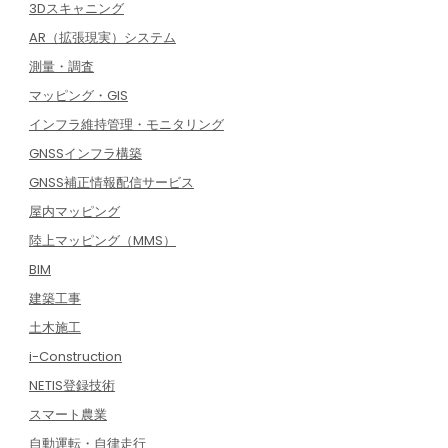
3Dスキャニング
AR（拡張現実）システム
測量・調査
マッピング・GIS
インフラ維持管理・モニタリング
GNSSインフラ構築
GNSS補正情報配信サービス
屋内マッピング
陸上マッピング（MMS）
BIM
建築工事
土木施工
i-Construction
NETIS登録技術
スマート農業
自動運転・自律走行