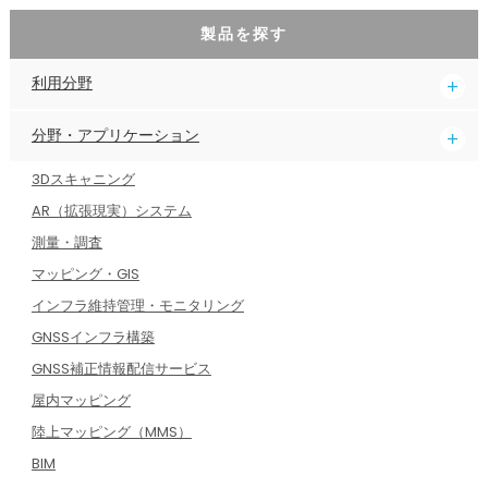
製品を探す
利用分野
分野・アプリケーション
3Dスキャニング
AR（拡張現実）システム
測量・調査
マッピング・GIS
インフラ維持管理・モニタリング
GNSSインフラ構築
GNSS補正情報配信サービス
屋内マッピング
陸上マッピング（MMS）
BIM