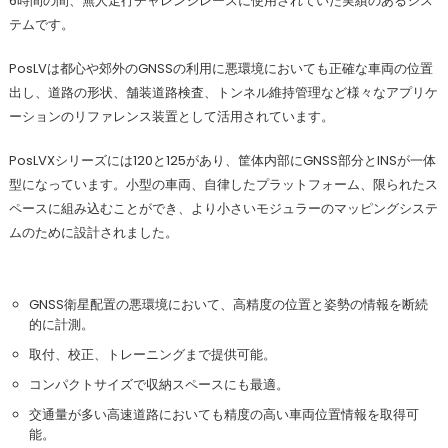
6時間の間、無人走行チャレンジレースに使用されていた実績のあるシス
テムです。
PosLVは都心や郊外のGNSSの利用に悪環境においても正確な車両の位置
出し、道路の形状、舗装道路検査、トンネル維持管理など様々なアプリケ
ーションのリファレンス装置として活用されています。
PosLVXシリーズには120と125があり、筐体内部にGNSS部分とINSが一体
型になっています。小型の車両、自律したプラットフォーム、限られたス
ペースに組み込むことができ、より小さいモジュラーのマッピングシステ
ムのために設計されました。
GNSS衛星配置の悪環境において、高精度の位置と姿勢の情報を断続
的に計測。
取付、校正、トレーニングまで提供可能。
コンパクトサイズで収納スペースにも最適。
交通量が多い高速道路においても精度の高い車両位置情報を取得可
能。