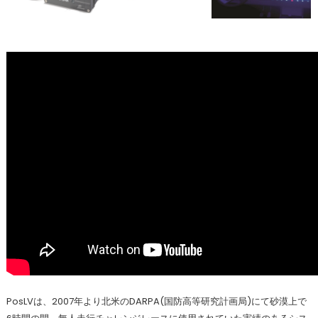
PosLVは、2007年より北米のDARPA(国防高等研究計画局)にて砂漠上で