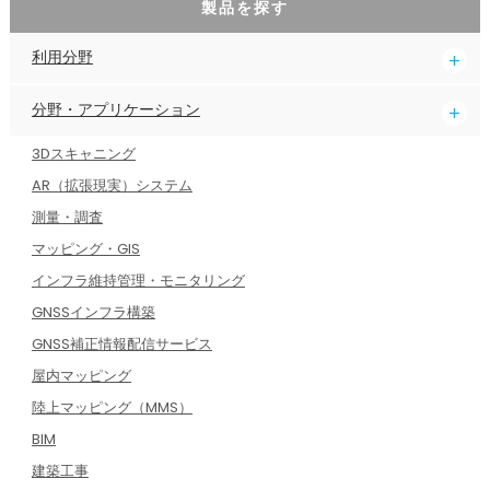
製品を探す
利用分野
分野・アプリケーション
3Dスキャニング
AR（拡張現実）システム
測量・調査
マッピング・GIS
インフラ維持管理・モニタリング
GNSSインフラ構築
GNSS補正情報配信サービス
屋内マッピング
陸上マッピング（MMS）
BIM
建築工事