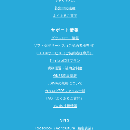
キャリアパス
募集中の職種
よくあるご質問
サポート情報
ダウンロード情報
ソフト保守サービス（ご契約者様専用）
3D-CXサービス（ご契約者様専用）
Trimble保証プラン
税制優遇・補助金制度
GNSS衛星情報
JSIMAの規格について
カタログPDFファイル一覧
FAQ（よくあるご質問）
その他技術情報
SNS
Facebook（Agriculture | 精密農業）