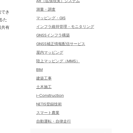
AR（拡張現実）システム
測量・調査
続でき
マッピング・GIS
るた
インフラ維持管理・モニタリング
報共有
GNSSインフラ構築
GNSS補正情報配信サービス
屋内マッピング
陸上マッピング（MMS）
BIM
建築工事
土木施工
i-Construction
NETIS登録技術
スマート農業
自動運転・自律走行