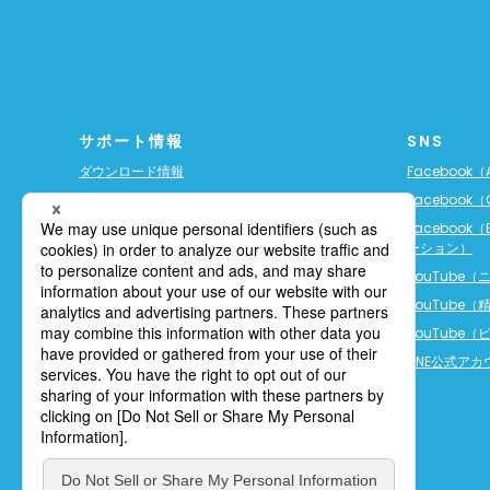
サポート情報
SNS
ダウンロード情報
Facebook（A
ソフト保守サービス（ご契約者様専用）
Facebook（
3D-CXサービス（ご契約者様専用）
Facebook（
ーション）
Trimble保証プラン
YouTube
税制優遇・補助金制度
YouTube
GNSS衛星情報
YouTube
JSIMAの規格について
LINE公式ア
カタログPDFファイル一覧
FAQ（よくあるご質問）
その他技術情報