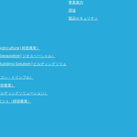
事業案内
調達
製品セキュリティ
griculture | 精密農業）
Geospatial | ジオスペーシャル）
Building Solution | ビルディングソリュ
（ニコン・トリンブル）
（精密農業）
（ビルディングソリューション）
カウント（精密農業）