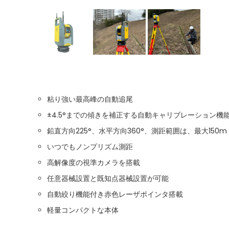
粘り強い最高峰の自動追尾
±4.5°までの傾きを補正する自動キャリブレーション機
鉛直方向225°、水平方向360°、測距範囲は、最大150m
いつでもノンプリズム測距
高解像度の視準カメラを搭載
任意器械設置と既知点器械設置が可能
自動絞り機能付き赤色レーザポインタ搭載
軽量コンパクトな本体