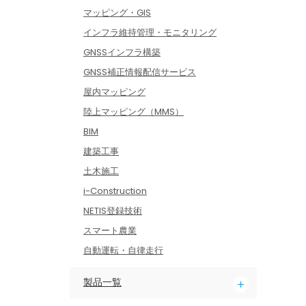
マッピング・GIS
インフラ維持管理・モニタリング
GNSSインフラ構築
GNSS補正情報配信サービス
屋内マッピング
陸上マッピング（MMS）
BIM
建築工事
土木施工
i-Construction
NETIS登録技術
スマート農業
自動運転・自律走行
製品一覧