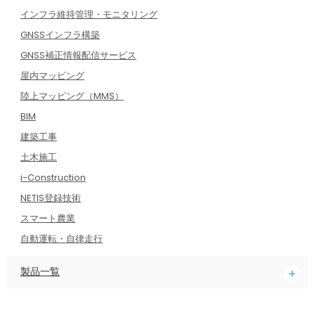
インフラ維持管理・モニタリング
GNSSインフラ構築
GNSS補正情報配信サービス
屋内マッピング
陸上マッピング（MMS）
BIM
建築工事
土木施工
i-Construction
NETIS登録技術
スマート農業
自動運転・自律走行
製品一覧