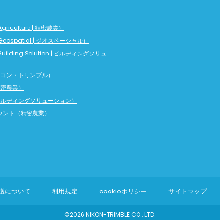
griculture | 精密農業）
Geospatial | ジオスペーシャル）
Building Solution | ビルディングソリュ
（ニコン・トリンブル）
（精密農業）
（ビルディングソリューション）
カウント（精密農業）
護について
利用規定
cookieポリシー
サイトマップ
©2026 NIKON-TRIMBLE CO., LTD.