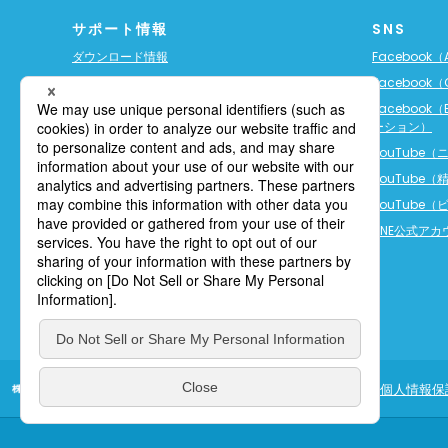
サポート情報
SNS
ダウンロード情報
Facebook（A
ソフト保守サービス（ご契約者様専用）
Facebook（
3D-CXサービス（ご契約者様専用）
Facebook（
ーション）
Trimble保証プラン
YouTube
税制優遇・補助金制度
YouTube
GNSS衛星情報
YouTube
JSIMAの規格について
LINE公式ア
カタログPDFファイル一覧
FAQ（よくあるご質問）
その他技術情報
個人情報保