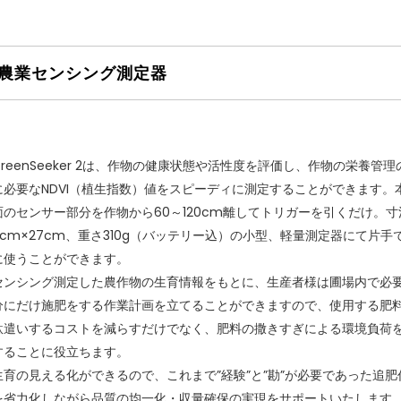
農業センシング測定器
GreenSeeker 2は、作物の健康状態や活性度を評価し、作物の栄養管理
に必要なNDVI（植生指数）値をスピーディに測定することができます。
面のセンサー部分を作物から60～120cm離してトリガーを引くだけ。寸
9cm×27cm、重さ310g（バッテリー込）の小型、軽量測定器にて片手
に使うことができます。
センシング測定した農作物の生育情報をもとに、生産者様は圃場内で必
分にだけ施肥をする作業計画を立てることができますので、使用する肥
駄遣いするコストを減らすだけでなく、肥料の撒きすぎによる環境負荷
することに役立ちます。
生育の見える化ができるので、これまで”経験”と”勘”が必要であった追肥
を省力化しながら品質の均一化・収量確保の実現をサポートいたします