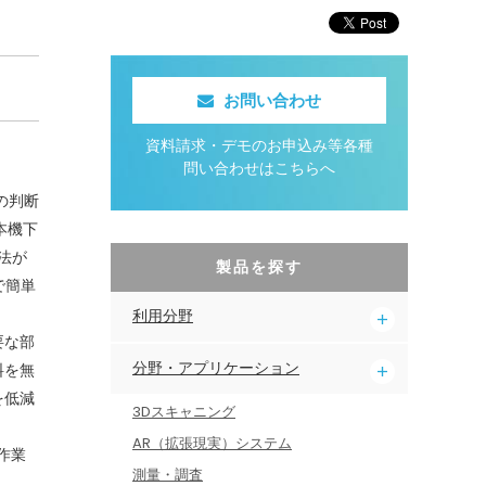
お問い合わせ
資料請求・デモのお申込み等各種
問い合わせはこちらへ
の判断
本機下
法が
製品を探す
で簡単
利用分野
要な部
料を無
分野・アプリケーション
を低減
3Dスキャニング
AR（拡張現実）システム
作業
測量・調査
。