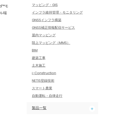
マッピング・GIS
d™モ
インフラ維持管理・モニタリング
イル端
。
GNSSインフラ構築
GNSS補正情報配信サービス
屋内マッピング
陸上マッピング（MMS）
BIM
建築工事
土木施工
i-Construction
NETIS登録技術
スマート農業
自動運転・自律走行
製品一覧