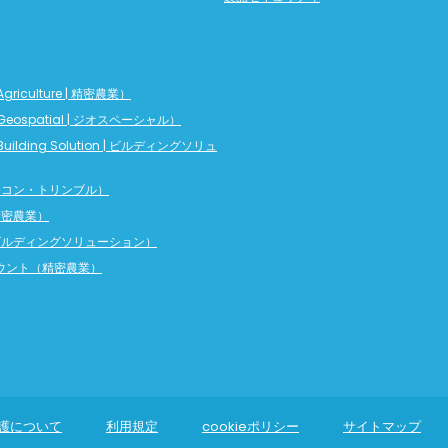
griculture | 精密農業）
Geospatial | ジオスペーシャル）
Building Solution | ビルディングソリュ
（ニコン・トリンブル）
（精密農業）
（ビルディングソリューション）
カウント（精密農業）
護について
利用規定
cookieポリシー
サイトマップ