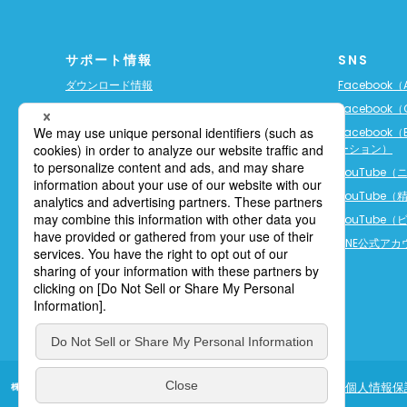
サポート情報
SNS
ダウンロード情報
Facebook（A
ソフト保守サービス（ご契約者様専用）
Facebook（
3D-CXサービス（ご契約者様専用）
Facebook（
ーション）
Trimble保証プラン
YouTube
税制優遇・補助金制度
YouTube
GNSS衛星情報
YouTube
JSIMAの規格について
LINE公式ア
カタログPDFファイル一覧
FAQ（よくあるご質問）
その他技術情報
個人情報保