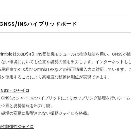
NSS/INSハイブリッドボード
Trimble社のBD940-INS受信機モジュールは推測航法を用い、GNSSが
きない環境においても位置や姿勢の値を出力します。インターネットも
衛星経由でRTX及びOmniSTARなどの補正情報入力に対応しています。
能を使用することにより高精度な移動体測位が実現できます。
GNSS・ジャイロ
・GNSSとジャイロのハイブリッドによりカップリング処理を行いシーム
な位置と姿勢情報を出力可能。
・磁場の変動に影響されない振動ジャイロを搭載。
高性能慣性ジャイロ