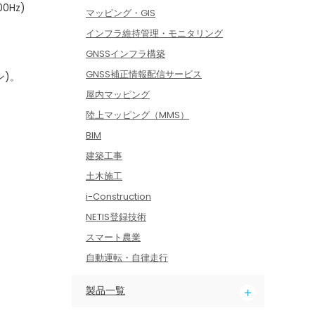
Hz)
マッピング・GIS
インフラ維持管理・モニタリング
GNSSインフラ構築
GNSS補正情報配信サービス
ン)。
屋内マッピング
陸上マッピング（MMS）
BIM
建築工事
土木施工
i-Construction
NETIS登録技術
スマート農業
自動運転・自律走行
製品一覧