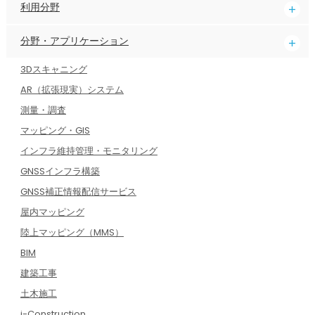
利用分野
分野・アプリケーション
3Dスキャニング
AR（拡張現実）システム
測量・調査
マッピング・GIS
インフラ維持管理・モニタリング
GNSSインフラ構築
GNSS補正情報配信サービス
屋内マッピング
陸上マッピング（MMS）
BIM
建築工事
土木施工
i-Construction