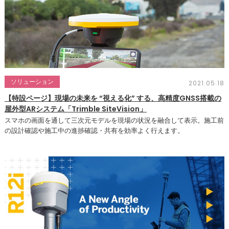
ソリューション
2021.05.18
【特設ページ】現場の未来を “視える化” する、高精度GNSS搭載の
屋外型ARシステム「Trimble SiteVision」
スマホの画面を通して三次元モデルを現場の状況を融合して表示。施工前
の設計確認や施工中の進捗確認・共有を効率よく行えます。