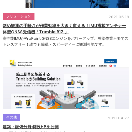
ソリューション
2021.05.18
斜め観測の手軽さが作業効率を大きく変える！IMU搭載アンテナ一
体型GNSS受信機「Trimble R12i」
高性能IMUがProPoint GNSSエンジンをパワーアップ。整準作業不要でス
トレスフリー！誰でも簡単・スピーディーに観測可能です。
その他
2021.04.27
建築・設備分野 特設HPを公開