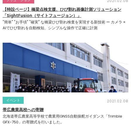
2021.02.08
【特設ページ】橋梁点検支援、ひび割れ画像計測ソリューション
「SightFusion（サイトフュージョン）」
"簡単" "お手頃" "確実" な橋梁ひび割れ検査を実現する新技術 ー カメラ ×
AIでひび割れを自動検知、シンプルな操作で正確に計測
イベント
2021.02.08
帯広農業高校への寄贈
北海道帯広農業高等学校で農業用GNSS自動操舵ガイダンス「Trimble
GFX-750」の寄贈式を行いました。