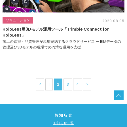
ソリューション
2020.08.05
HoloLens用3Dモデル運用ツール「Trimble Connect for
HoloLens」
施工の進捗・品質管理が現場完結するクラウドサービス ー BIMデータの
管理及び3Dモデルの現場での円滑な運用を支援
<
1
2
3
4
>
お知らせ
お知らせ一覧