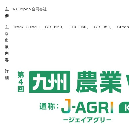
主
RX Japan 合同会社
催
主
Track-Guide III 、GFX-1260、 GFX-1060、 GFX-350、 Green
な
出
展
内
容
詳
細