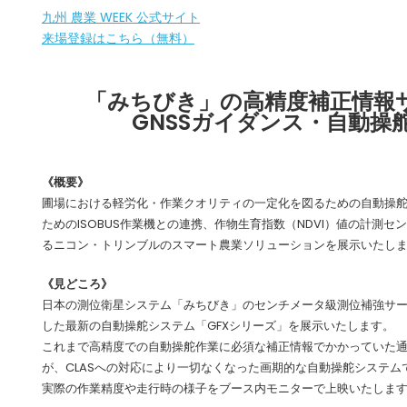
九州 農業 WEEK 公式サイト
来場登録はこちら（無料）
「みちびき」の高精度補正情報
GNSSガイダンス・自動操
《概要》
圃場における軽労化・作業クオリティの一定化を図るための自動操
ためのISOBUS作業機との連携、作物生育指数（NDVI）値の計測
るニコン・トリンブルのスマート農業ソリューションを展示いたし
《見どころ》
日本の測位衛星システム「みちびき」のセンチメータ級測位補強サー
した最新の自動操舵システム「GFXシリーズ」を展示いたします。
これまで高精度での自動操舵作業に必須な補正情報でかかっていた
が、CLASへの対応により一切なくなった画期的な自動操舵システム
実際の作業精度や走行時の様子をブース内モニターで上映いたしま