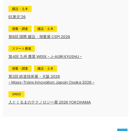
建設・土木
EE東北’26
測量・調査
建設・土木
第8回 国際 建設・測量展 CSPI 2026
スマート農業
第4回 九州 農業 WEEK - J-AGRI KYUSHU -
測量・調査
建設・土木
第2回 鉄道技術展・大阪 2026
- Mass-Trans Innovation Japan Osaka 2026 -
GNSS
人とくるまのテクノロジー展 2026 YOKOHAMA