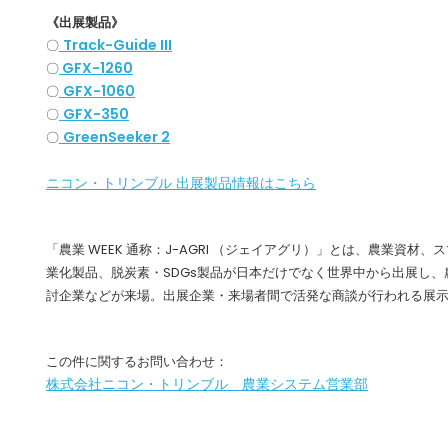
《出展製品》
Track-Guide III
〇
GFX-1260
〇
GFX-1060
〇
GFX-350
〇
GreenSeeker 2
〇
ニコン・トリンブル 出展製品情報はこちら
「農業 WEEK 通称：J-AGRI （ジェイアグリ）」とは、農業資材
業化製品、脱炭素・SDGs製品が日本だけでなく世界中から出展し
討企業などが来場。出展企業・来場者間で活発な商談が行われる展
この件に関するお問い合わせ：
株式会社ニコン・トリンブル 農業システム営業部