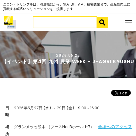
ニコン・トリンブルは、測量機器から、3D計測、BIM、精密農業まで、生産性向上に
貢献する幅広いソリューションをご提供します。
2026.05.25
【イベント】第4回 九州 農業 WEEK - J-AGRI KYUSHU
-
日
2026年5月27日 (水) ～ 29日 (金) 9:00～16:00
時
会場へのアクセス
場
グランメッセ熊本 （ブースNo. Bホール 1-7）
所