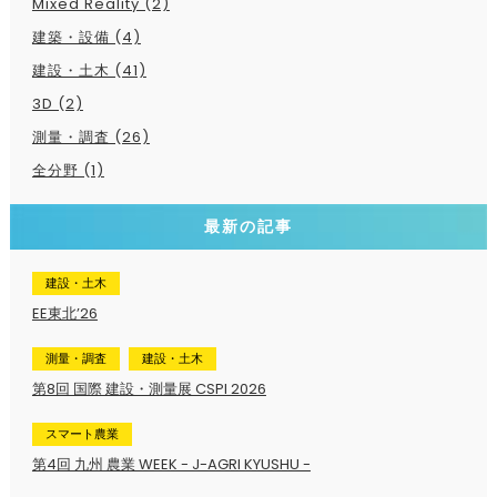
Mixed Reality (2)
建築・設備 (4)
建設・土木 (41)
3D (2)
測量・調査 (26)
全分野 (1)
最新の記事
建設・土木
EE東北’26
測量・調査
建設・土木
第8回 国際 建設・測量展 CSPI 2026
スマート農業
第4回 九州 農業 WEEK - J-AGRI KYUSHU -