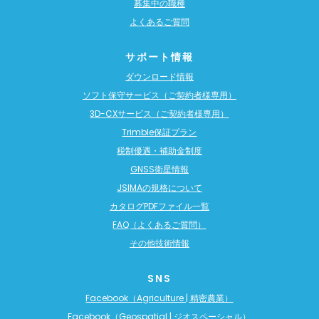
募集中の職種
よくあるご質問
サポート情報
ダウンロード情報
ソフト保守サービス（ご契約者様専用）
3D-CXサービス（ご契約者様専用）
Trimble保証プラン
税制優遇・補助金制度
GNSS衛星情報
JSIMAの規格について
カタログPDFファイル一覧
FAQ（よくあるご質問）
その他技術情報
SNS
Facebook（Agriculture | 精密農業）
Facebook（Geospatial | ジオスペーシャル）