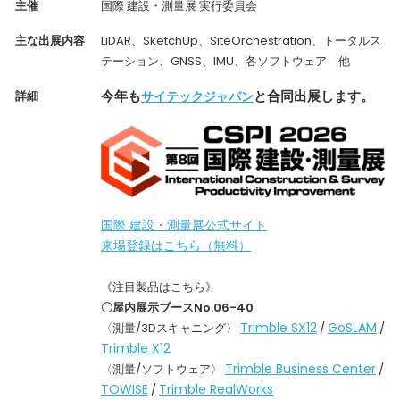
主催
国際 建設・測量展 実行委員会
主な出展内容
LiDAR、SketchUp、SiteOrchestration、トータルス
テーション、GNSS、IMU、各ソフトウェア 他
今年も
と合同出展します。
詳細
サイテックジャパン
国際 建設・測量展公式サイト
来場登録はこちら（無料）
《注目製品はこちら》
〇屋内展示ブースNo.06-40
Trimble SX12
GoSLAM
〈測量/3Dスキャニング〉
/
/
Trimble X12
Trimble Business Center
〈測量/ソフトウェア〉
/
TOWISE
Trimble RealWorks
/