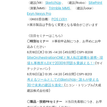
SketchUp
SitePrint
〈建設/XR〉
、 〈建設/Robo〉
Trimble MMS
〈測量/MMS〉
、 〈建設/Lidar〉
Exyn Nexys Pro
POS LVX+
〈GNSS受信機〉
※展示製品は予告なく変更となる場合がございます
《注目セミナーはこちら》
〇特別セミナー
※事前申込制につき、お早めにお申
込みください
6月18日(木) 13:35 ~14:20 (45分間) CSPI-B208
SiteOrchestrationONEと無人転圧建機を連携- 現
場も事務所もDXで2030年問題を乗越える！-
(サイ
テックジャパン)
6月19日(金) 13:35 ~14:20 (45分間) CSPI-B213
考えるツールとしてのSketchUpｰ 誰もが使える
3Dで未来の建設を進化ｰ
(ニコン・トリンブル/大成
建設株式会社様)
〇製品・技術PRセミナー
※当日先着順につき、お早