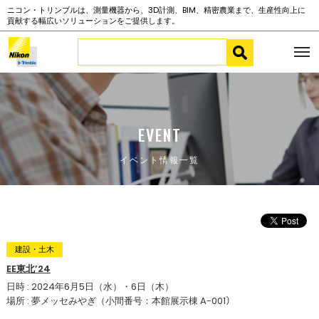
ニコン・トリンブルは、測量機器から、3D計測、BIM、精密農業まで、生産性向上に
貢献する幅広いソリューションをご提供します。
EVENT
イベント情報一覧
建設・土木
EE東北’24
日時 : 2024年6月5日（水）・6日（木）
場所 : 夢メッセみやぎ（小間番号：本館展示棟 Aｰ001）