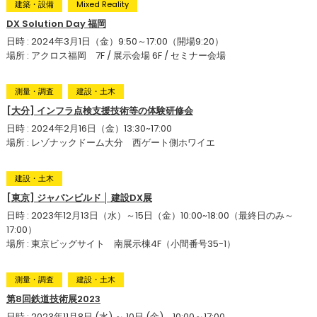
建築・設備
Mixed Reality
DX Solution Day 福岡
日時 : 2024年3月1日（金）9:50～17:00（開場9:20）
場所 : アクロス福岡 7F / 展示会場 6F / セミナー会場
測量・調査
建設・土木
[大分] インフラ点検支援技術等の体験研修会
日時 : 2024年2月16日（金）13:30~17:00
場所 : レゾナックドーム大分 西ゲート側ホワイエ
建設・土木
[東京] ジャパンビルド │ 建設DX展
日時 : 2023年12月13日（水）～15日（金）10:00~18:00（最終日のみ～
17:00）
場所 : 東京ビッグサイト 南展示棟4F（小間番号35-1）
測量・調査
建設・土木
第8回鉄道技術展2023
日時 : 2023年11月8日 (水) ～ 10日 (金) 10:00～17:00